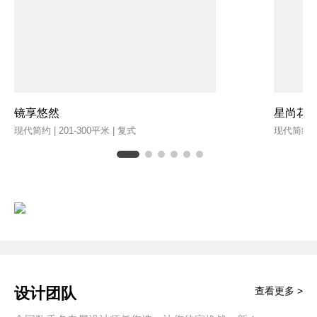
镜享悠然
星尚花
现代简约 | 201-300平米 | 复式
现代简约 | 
设计团队
查看更多 >