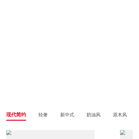
别墅大宅
新房装修
高端私人定制
高品质毛坯装修
旧房翻新
旧房焕新升级改造
精致整装
个性定制
拎包入住
一站式解决方案
现代简约
轻奢
新中式
奶油风
原木风